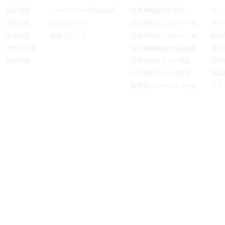
会社情報
パーツフィーダ技術紹介
日本神鋼駆動部製品
ナッ
会社沿革
会社ニュース
日本神鋼リニアフィーダ
キャ
企業文化
業界ニュース
製品
日本神鋼コントローラ製
多列
資格と名誉
品
日本神鋼電磁小型振動機
部品
技術情報
日本神鋼クラッチ製品
ダ
長尺
日本神鋼ブレーキ製品
部品
各用途のパーツフィーダ
ダ
リフ
パーツフィーダ関連用品
パーツ
目視
ツフィ
Copyright © 2013 深圳市