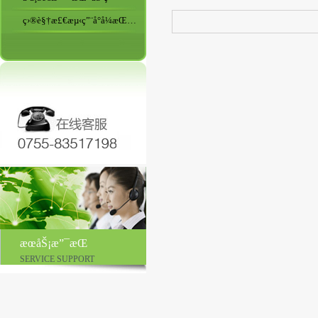
ç›®è§†æ£€æµ‹ç”¨å°å¼æŒ¯åŠ¨ç›˜
æœåŠ¡æ”¯æŒ
SERVICE SUPPORT