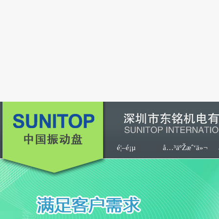
é¦–é¡µ
å…³äºŽæˆ‘ä»¬