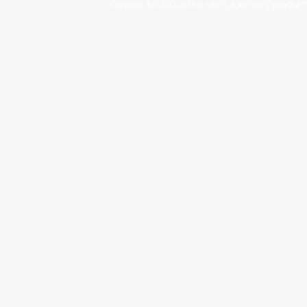
Copyright Â© 2013-2018 æ·±åœ³å¸‚ä¸œé“­æœºç”µæœ