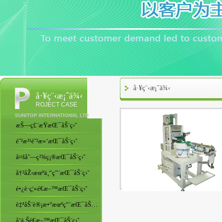
å·¥ç¨‹æ¡ˆä¾‹
å·¥ç¨‹æ¡ˆä¾‹
ROJECT CASE
SUNITOP INTERNATIONAL LTD
æŠ—ç£¨æŸæŒ¯åŠ¨ç›˜
é˜²æ²¹é˜²æ»‘æŒ¯åŠ¨ç›˜
å¤šåˆ—ç²¾ç¡®æŒ¯åŠ¨ç›˜
å†²åŽ‹æœºä¸“ç”¨æŒ¯åŠ¨ç›˜
é•¿è·ç¦»é€æ–™æŒ¯åŠ¨ç›˜
è‡ªåŠ¨è®¡æ•°æœºç”¨æŒ¯åŠ¨ç›˜
å‘ä¸Šé€æ–™æŒ¯åŠ¨ç›˜